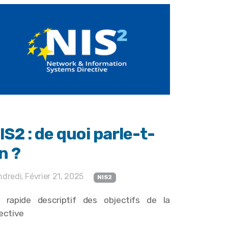
IS2 : de quoi parle-t-
n ?
dredi, Février 21, 2025
NIS2
 rapide descriptif des objectifs de la
rective