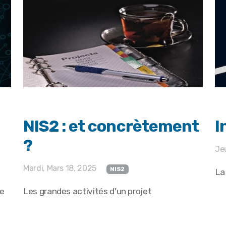
NIS2 : et concrètement
I
?
Jeu
Mardi, Mars 18, 2025
NIS2
La
re
Les grandes activités d'un projet